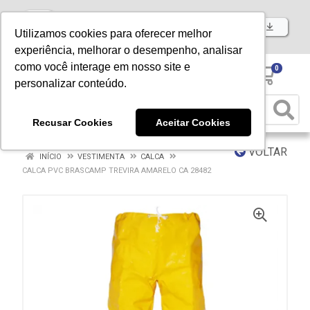
Baixe já nosso APP
Utilizamos cookies para oferecer melhor
experiência, melhorar o desempenho, analisar
como você interage em nosso site e
0
personalizar conteúdo.
Recusar Cookies
Aceitar Cookies
VOLTAR
INÍCIO
VESTIMENTA
CALCA
CALCA PVC BRASCAMP TREVIRA AMARELO CA 28482