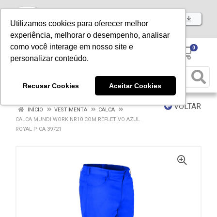
Baixe já nosso APP
Utilizamos cookies para oferecer melhor
experiência, melhorar o desempenho, analisar
como você interage em nosso site e
0
personalizar conteúdo.
Recusar Cookies
Aceitar Cookies
VOLTAR
INÍCIO
VESTIMENTA
CALCA
CALCA MUNDI WORK NR10 COM REFLETIVO AZUL
ROYAL P CA 39721