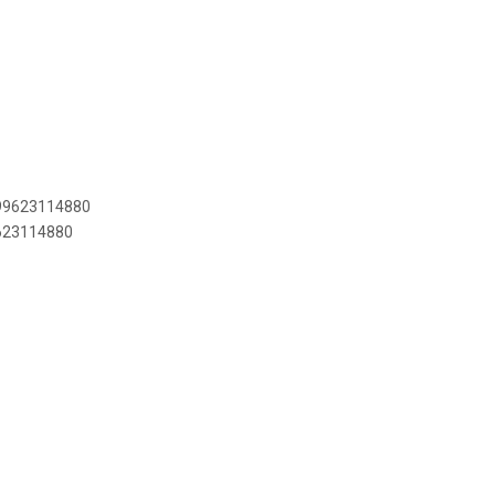
899623114880
9623114880