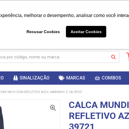
|
Já é cliente? - Entrar
Não é 
experiência, melhorar o desempenho, analisar como você intera
10%
PRIMEIRACOMPRA
 cupom
para
DESC
ganhar
Recusar Cookies
Aceitar Cookies
RO
SINALIZAÇÃO
MARCAS
COMBOS
ORK NR10 COM REFLETIVO AZUL MARINHO G CA 39721
CALCA MUNDI
REFLETIVO A
39721