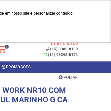
|
cliente? - Cadastrar
Área do Representante
ge em nosso site e personalizar conteúdo.
 de
Clique aqui para copiar o
código
ONTO
Fale Conosco
0
(15) 3305-8100
(11) 96393-8174
PROMOÇÕES
VOLTAR
 WORK NR10 COM
ZUL MARINHO G CA