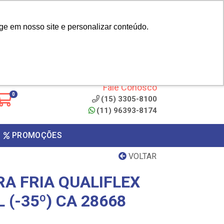
|
cliente? - Cadastrar
Área do Representante
ge em nosso site e personalizar conteúdo.
 de
Clique aqui para copiar o
código
ONTO
Fale Conosco
0
(15) 3305-8100
(11) 96393-8174
PROMOÇÕES
VOLTAR
A FRIA QUALIFLEX
 (-35º) CA 28668