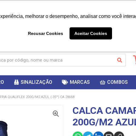
|
Já é cliente? - Entrar
Não é 
experiência, melhorar o desempenho, analisar como você intera
10%
PRIMEIRACOMPRA
 cupom
para
DESC
ganhar
Recusar Cookies
Aceitar Cookies
RO
SINALIZAÇÃO
MARCAS
COMBOS
RIA QUALIFLEX 200G/M2 AZUL (-35º) CA 28668
CALCA CAMAR
200G/M2 AZUL