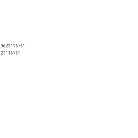
899623116761
9623116761