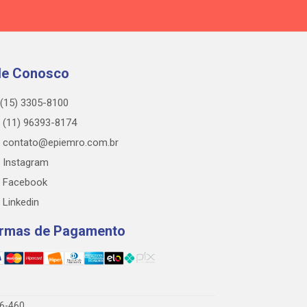
le Conosco
(15) 3305-8100
(11) 96393-8174
contato@epiemro.com.br
Instagram
Facebook
Linkedin
rmas de Pagamento
76-460