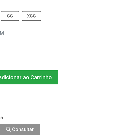
GG
XGG
EM
dicionar ao Carrinho
ga
Consultar