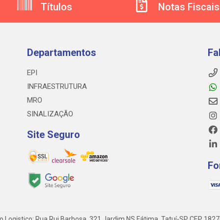
Títulos
Notas Fiscais
Departamentos
Fa
EPI
INFRAESTRUTURA
MRO
SINALIZAÇÃO
Site Seguro
Fo
o Logistico: Rua Rui Barbosa, 321 Jardim NS Fátima, Tatuí-SP CEP 182