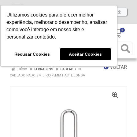
Baixe já nosso APP
Utilizamos cookies para oferecer melhor
experiência, melhorar o desempenho, analisar
como você interage em nosso site e
0
personalizar conteúdo.
Recusar Cookies
Aceitar Cookies
VOLTAR
INÍCIO
FERRAGENS
CADEADO
CADEADO PADO SM LT-30-75MM HASTE LONGA