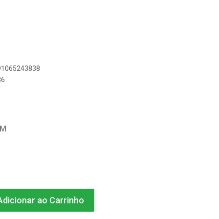
891065243838
86
EM
dicionar ao Carrinho