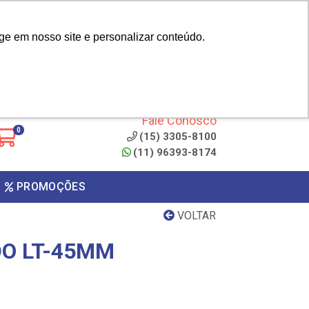
|
cliente? - Cadastrar
Área do Representante
ge em nosso site e personalizar conteúdo.
 de
Clique aqui para copiar o
código
ONTO
Fale Conosco
0
(15) 3305-8100
(11) 96393-8174
PROMOÇÕES
VOLTAR
O LT-45MM