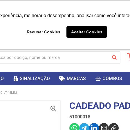
|
Já é cliente? - Entrar
Não é 
experiência, melhorar o desempenho, analisar como você intera
10%
PRIMEIRACOMPRA
 cupom
para
DESC
ganhar
Recusar Cookies
Aceitar Cookies
RO
SINALIZAÇÃO
MARCAS
COMBOS
O LT-45MM
CADEADO PAD
51000018