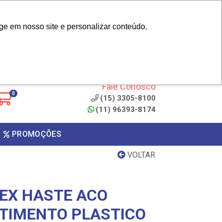
|
cliente? - Cadastrar
Área do Representante
ge em nosso site e personalizar conteúdo.
 de
Clique aqui para copiar o
código
ONTO
Fale Conosco
0
(15) 3305-8100
(11) 96393-8174
PROMOÇÕES
VOLTAR
EX HASTE ACO
TIMENTO PLASTICO