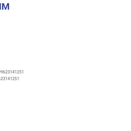
MM
899623141251
9623141251