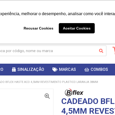
|
Já é cliente? - Entrar
Não é 
experiência, melhorar o desempenho, analisar como você intera
10%
PRIMEIRACOMPRA
 cupom
para
DESC
ganhar
Recusar Cookies
Aceitar Cookies
RO
SINALIZAÇÃO
MARCAS
COMBOS
DO BFLEX HASTE ACO 4,5MM REVESTIMENTO PLASTICO LARANJA 38MM
CADEADO BFL
4,5MM REVES