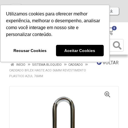
Baixe já nosso APP
Utilizamos cookies para oferecer melhor
experiência, melhorar o desempenho, analisar
como você interage em nosso site e
0
personalizar conteúdo.
Recusar Cookies
Aceitar Cookies
VOLTAR
INÍCIO
SISTEMA BLOQUEIO
CADEADO
CADEADO BFLEX HASTE ACO 06MM REVESTIMENTO
PLASTICO AZUL 76MM