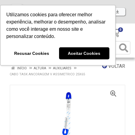
Baixe já nosso APP
Utilizamos cookies para oferecer melhor
experiência, melhorar o desempenho, analisar
como você interage em nosso site e
0
personalizar conteúdo.
Recusar Cookies
Aceitar Cookies
VOLTAR
INÍCIO
ALTURA
AUXILIARES
CABO TASK ANCORAGEM V ASSIMETRICO 25X65