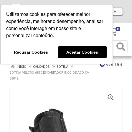
Baixe já nosso APP
Utilizamos cookies para oferecer melhor
experiência, melhorar o desempenho, analisar
como você interage em nosso site e
0
personalizar conteúdo.
Recusar Cookies
Aceitar Cookies
VOLTAR
INÍCIO
CALCADOS
BOTINA
BOTINA VELCRO 6850 ESCARFADOR BICO DE AÇO CA
38819