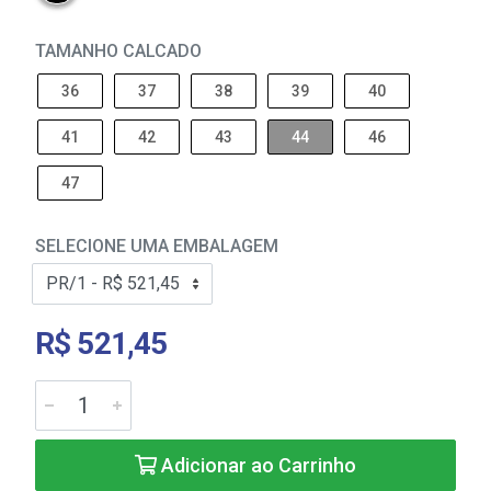
TAMANHO CALCADO
36
37
38
39
40
41
42
43
44
46
47
SELECIONE UMA EMBALAGEM
R$ 521,45
Adicionar ao Carrinho