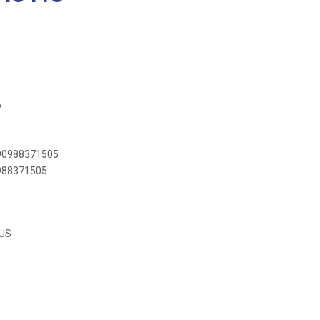
6
890988371505
0988371505
0US