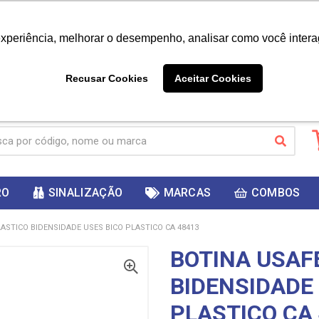
|
Já é cliente? - Entrar
Não é 
experiência, melhorar o desempenho, analisar como você intera
10%
PRIMEIRACOMPRA
 cupom
para
DESC
ganhar
Recusar Cookies
Aceitar Cookies
RO
SINALIZAÇÃO
MARCAS
COMBOS
ASTICO BIDENSIDADE USES BICO PLASTICO CA 48413
BOTINA USAF
BIDENSIDADE
PLASTICO CA