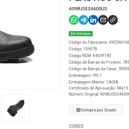
4098USES4600US
Em Estoque
Código do Fabricante: 49029013
Código: 109078
Código NCM: 64039190
Código de Barras do Produto: 7
Código de Barras da Caixa: 789
Embalagem: PR/1
Embalagem Master: CAIXA
Certificado de Aprovação:
48413
Número Original: 4098USES460
Compre por Grade
CORES