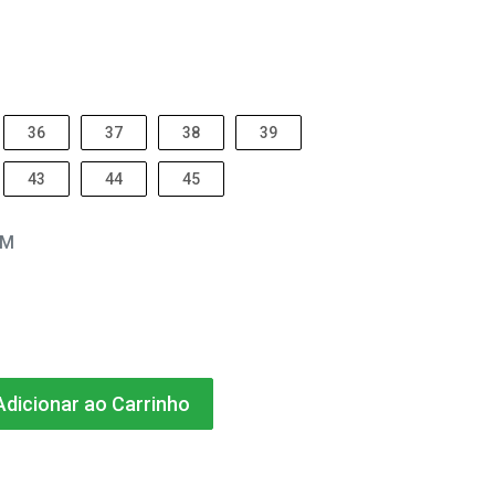
36
37
38
39
43
44
45
EM
dicionar ao Carrinho