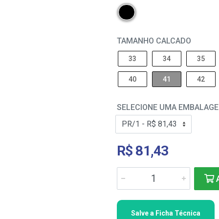
TAMANHO CALCADO
33
34
35
40
41
42
SELECIONE UMA EMBALAG
R$ 81,43
A
Salve a Ficha Técnica