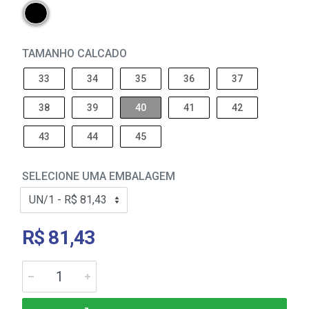
TAMANHO CALCADO
33
34
35
36
37
38
39
40
41
42
43
44
45
SELECIONE UMA EMBALAGEM
R$ 81,43