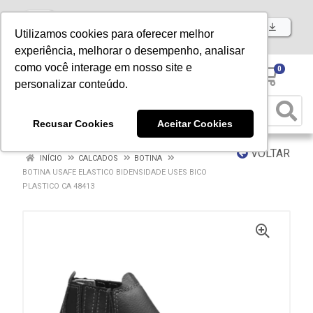
Baixe já nosso APP
Utilizamos cookies para oferecer melhor
experiência, melhorar o desempenho, analisar
como você interage em nosso site e
0
personalizar conteúdo.
Recusar Cookies
Aceitar Cookies
VOLTAR
INÍCIO
CALCADOS
BOTINA
BOTINA USAFE ELASTICO BIDENSIDADE USES BICO
PLASTICO CA 48413