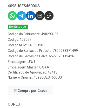
4098USES4600US
Em Estoque
Código do Fabricante: 490290136
Código: 109077
Código NCM: 64039190
Código de Barras do Produto: 7890988371499
Código de Barras da Caixa: 6522820119426
Embalagem: UN/1
Embalagem Master: CAIXA
Certificado de Aprovação:
48413
Número Original: 4098USES4600US
Compre por Grade
CORES