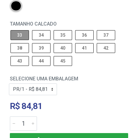
TAMANHO CALCADO
33
34
35
36
37
38
39
40
41
42
43
44
45
SELECIONE UMA EMBALAGEM
R$ 84,81