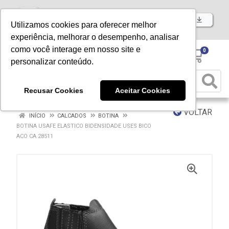
Baixe já nosso APP
Utilizamos cookies para oferecer melhor
experiência, melhorar o desempenho, analisar
como você interage em nosso site e
0
personalizar conteúdo.
Recusar Cookies
Aceitar Cookies
VOLTAR
INÍCIO
CALCADOS
BOTINA
BOTINA USAFE ELASTICO BIDENSIDADE USES BICO
ACO CA 28511