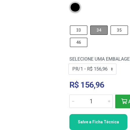
33
34
35
46
SELECIONE UMA EMBALAG
R$ 156,96
A
Salve a Ficha Técnica