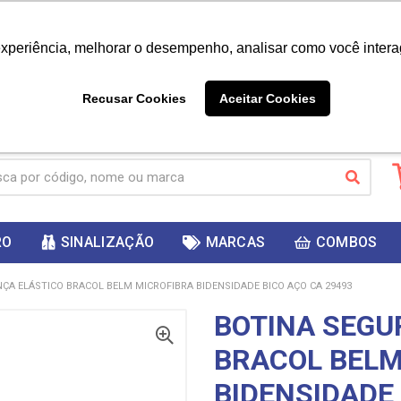
|
Já é cliente? - Entrar
Não é 
experiência, melhorar o desempenho, analisar como você intera
10%
PRIMEIRACOMPRA
 cupom
para
DESC
ganhar
Recusar Cookies
Aceitar Cookies
RO
SINALIZAÇÃO
MARCAS
COMBOS
ÇA ELÁSTICO BRACOL BELM MICROFIBRA BIDENSIDADE BICO AÇO CA 29493
BOTINA SEGU
BRACOL BELM
BIDENSIDADE 