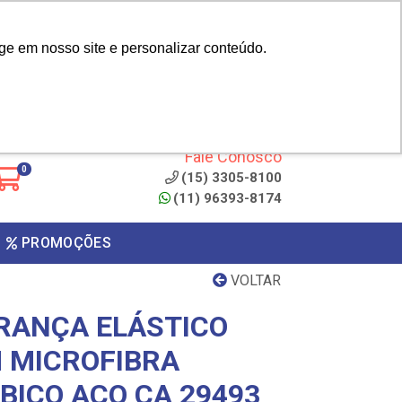
|
cliente? - Cadastrar
Área do Representante
ge em nosso site e personalizar conteúdo.
 de
Clique aqui para copiar o
código
ONTO
Fale Conosco
0
(15) 3305-8100
(11) 96393-8174
PROMOÇÕES
VOLTAR
RANÇA ELÁSTICO
 MICROFIBRA
BICO AÇO CA 29493