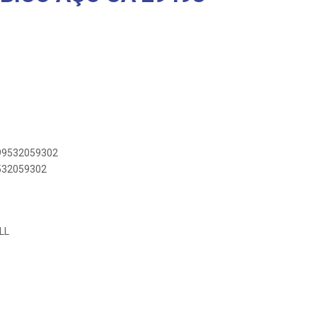
899532059302
9532059302
LL