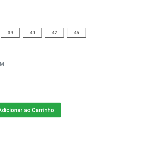
39
40
42
45
EM
dicionar ao Carrinho