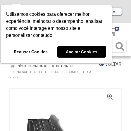
Baixe já nosso APP
Utilizamos cookies para oferecer melhor
experiência, melhorar o desempenho, analisar
como você interage em nosso site e
0
personalizar conteúdo.
Recusar Cookies
Aceitar Cookies
VOLTAR
INÍCIO
CALCADOS
BOTINA
BOTINA SAFETLINE ELETRICISTA BICO COMPOSITE CA
31443