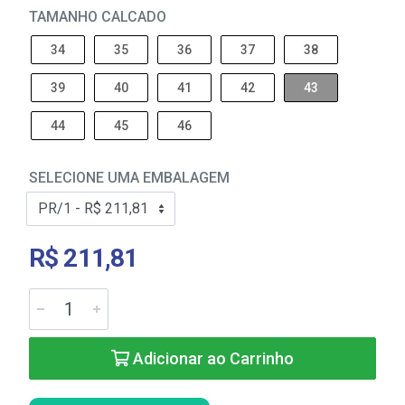
TAMANHO CALCADO
34
35
36
37
38
39
40
41
42
43
44
45
46
SELECIONE UMA EMBALAGEM
R$ 211,81
Adicionar ao Carrinho