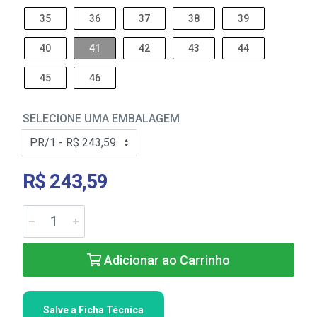
35
36
37
38
39
40
41
42
43
44
45
46
SELECIONE UMA EMBALAGEM
R$ 243,59
Adicionar ao Carrinho
Salve a Ficha Técnica