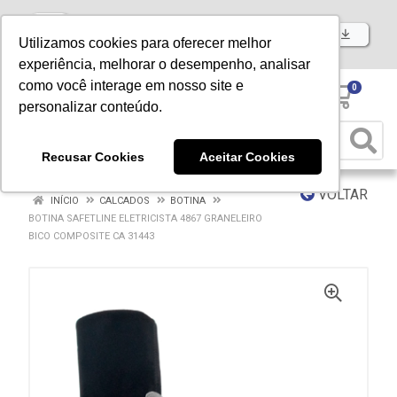
Baixe já nosso APP
Utilizamos cookies para oferecer melhor
experiência, melhorar o desempenho, analisar
como você interage em nosso site e
0
personalizar conteúdo.
Recusar Cookies
Aceitar Cookies
VOLTAR
INÍCIO
CALCADOS
BOTINA
BOTINA SAFETLINE ELETRICISTA 4867 GRANELEIRO
BICO COMPOSITE CA 31443