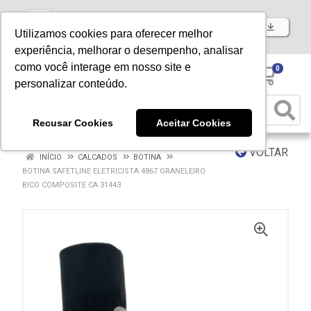
Baixe já nosso APP
Utilizamos cookies para oferecer melhor
experiência, melhorar o desempenho, analisar
como você interage em nosso site e
0
personalizar conteúdo.
Recusar Cookies
Aceitar Cookies
VOLTAR
INÍCIO
CALCADOS
BOTINA
BOTINA SAFETLINE ELETRICISTA 4867 GRANELEIRO
BICO COMPOSITE CA 31443