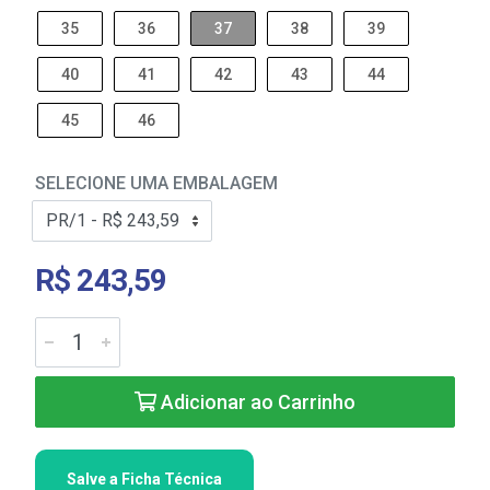
35
36
37
38
39
40
41
42
43
44
45
46
SELECIONE UMA EMBALAGEM
R$ 243,59
Adicionar ao Carrinho
Salve a Ficha Técnica