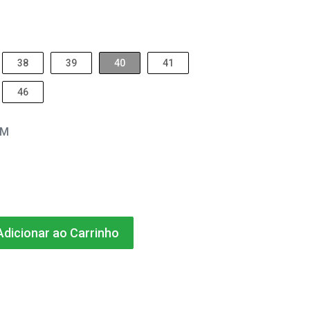
38
39
40
41
46
EM
dicionar ao Carrinho