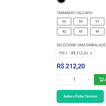
TAMANHO CALCADO
35
36
37
42
43
44
SELECIONE UMA EMBALAG
R$ 212,20
A
Salve a Ficha Técnica