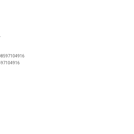
L
908597104916
8597104916