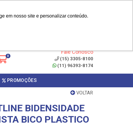
|
cliente? - Cadastrar
Área do Representante
ge em nosso site e personalizar conteúdo.
 de
Clique aqui para copiar o
código
ONTO
Fale Conosco
0
(15) 3305-8100
(11) 96393-8174
PROMOÇÕES
VOLTAR
TLINE BIDENSIDADE
ISTA BICO PLASTICO