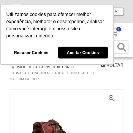
Baixe já nosso APP
Utilizamos cookies para oferecer melhor
experiência, melhorar o desempenho, analisar
como você interage em nosso site e
0
personalizar conteúdo.
Recusar Cookies
Aceitar Cookies
VOLTAR
INÍCIO
CALCADOS
BOTINA
BOTINA SAFETLINE BIDENSIDADE 4855 BICO PLASTICO
MARROM CA 13177