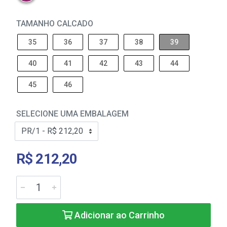
TAMANHO CALCADO
35
36
37
38
39
40
41
42
43
44
45
46
SELECIONE UMA EMBALAGEM
R$ 212,20
Adicionar ao Carrinho