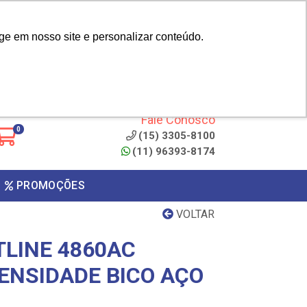
|
cliente? - Cadastrar
Área do Representante
ge em nosso site e personalizar conteúdo.
 de
Clique aqui para copiar o
código
ONTO
Fale Conosco
0
(15) 3305-8100
(11) 96393-8174
PROMOÇÕES
VOLTAR
TLINE 4860AC
DENSIDADE BICO AÇO