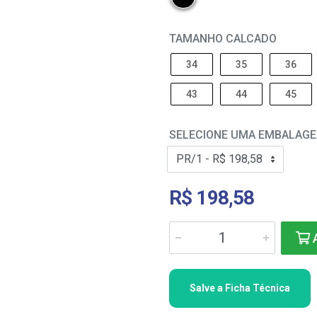
TAMANHO CALCADO
34
35
36
43
44
45
SELECIONE UMA EMBALAG
R$ 198,58
A
Salve a Ficha Técnica