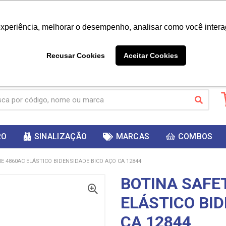
|
Já é cliente? - Entrar
Não é 
experiência, melhorar o desempenho, analisar como você intera
10%
PRIMEIRACOMPRA
 cupom
para
DESC
ganhar
Recusar Cookies
Aceitar Cookies
RO
SINALIZAÇÃO
MARCAS
COMBOS
E 4860AC ELÁSTICO BIDENSIDADE BICO AÇO CA 12844
BOTINA SAFE
ELÁSTICO BI
CA 12844