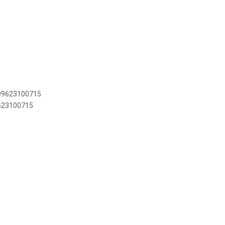
899623100715
9623100715