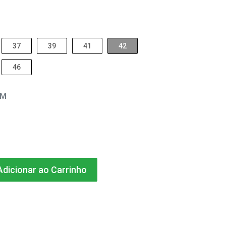
37
39
41
42
46
EM
dicionar ao Carrinho