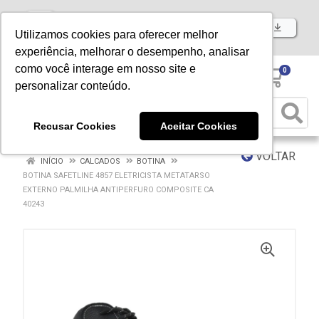
Baixe já nosso APP
Utilizamos cookies para oferecer melhor
experiência, melhorar o desempenho, analisar
como você interage em nosso site e
0
personalizar conteúdo.
Recusar Cookies
Aceitar Cookies
VOLTAR
INÍCIO
CALCADOS
BOTINA
BOTINA SAFETLINE 4857 ELETRICISTA METATARSO
EXTERNO PALMILHA ANTIPERFURO COMPOSITE CA
40243