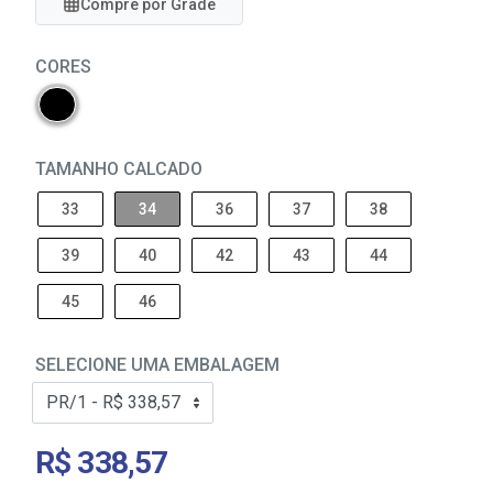
Compre por Grade
CORES
TAMANHO CALCADO
33
34
36
37
38
39
40
42
43
44
45
46
SELECIONE UMA EMBALAGEM
R$ 338,57