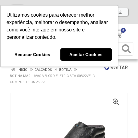
Baixe já nosso APP
Utilizamos cookies para oferecer melhor
experiência, melhorar o desempenho, analisar
como você interage em nosso site e
0
personalizar conteúdo.
Recusar Cookies
Aceitar Cookies
VOLTAR
INÍCIO
CALCADOS
BOTINA
BOTINA MARLUVAS VELCRO ELETRICISTA 50B22VELC
COMPOSITE CA 25933