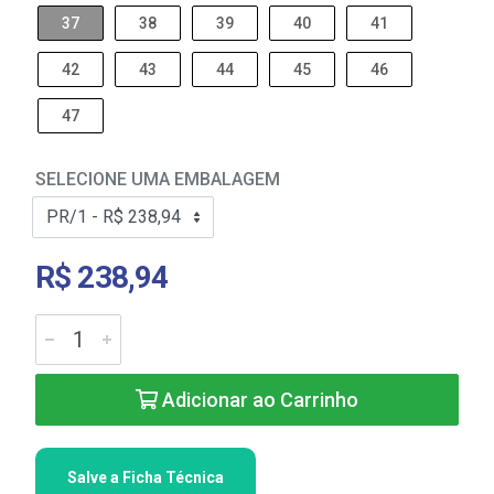
37
38
39
40
41
42
43
44
45
46
47
SELECIONE UMA EMBALAGEM
R$ 238,94
Adicionar ao Carrinho
Salve a Ficha Técnica