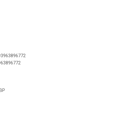
893963896772
3963896772
-BP