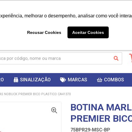
|
Já é cliente? - Entrar
Não é 
experiência, melhorar o desempenho, analisar como você intera
10%
PRIMEIRACOMPRA
 cupom
para
DESC
ganhar
Recusar Cookies
Aceitar Cookies
RO
SINALIZAÇÃO
MARCAS
COMBOS
S NOBUCK PREMIER BICO PLASTICO CA41370
BOTINA MAR
PREMIER BIC
75BPR29-MSC-BP