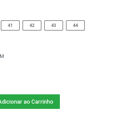
41
42
43
44
EM
dicionar ao Carrinho