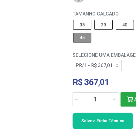
TAMANHO CALCADO
38
39
40
45
SELECIONE UMA EMBALAG
R$ 367,01
A
Salve a Ficha Técnica