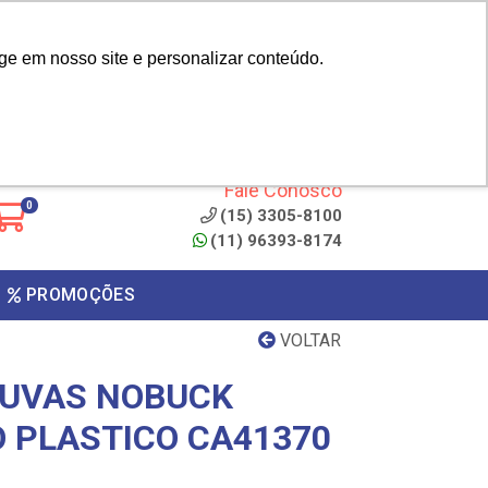
|
cliente? - Cadastrar
Área do Representante
ge em nosso site e personalizar conteúdo.
 de
Clique aqui para copiar o
código
ONTO
Fale Conosco
0
(15) 3305-8100
(11) 96393-8174
PROMOÇÕES
VOLTAR
LUVAS NOBUCK
O PLASTICO CA41370