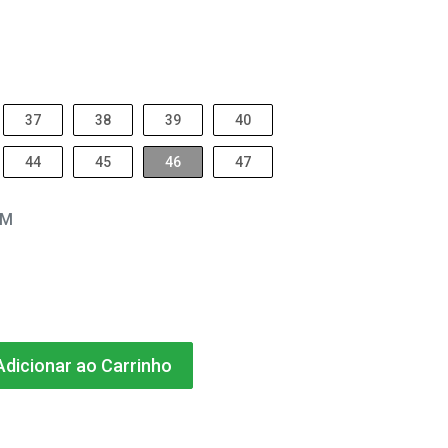
37
38
39
40
44
45
46
47
EM
dicionar ao Carrinho