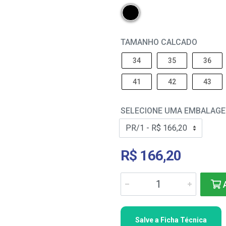
TAMANHO CALCADO
34
35
36
41
42
43
SELECIONE UMA EMBALAG
R$ 166,20
A
Salve a Ficha Técnica