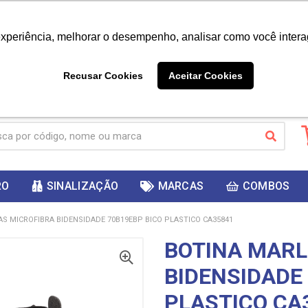
|
Já é cliente? - Entrar
Não é 
experiência, melhorar o desempenho, analisar como você intera
10%
PRIMEIRACOMPRA
 cupom
para
DESC
ganhar
Recusar Cookies
Aceitar Cookies
RO
SINALIZAÇÃO
MARCAS
COMBOS
S MICROFIBRA BIDENSIDADE 70B19EBP BICO PLASTICO CA35841
BOTINA MARL
BIDENSIDADE
PLASTICO CA