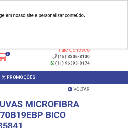
|
cliente? - Cadastrar
Área do Representante
ge em nosso site e personalizar conteúdo.
 de
Clique aqui para copiar o
código
ONTO
Fale Conosco
0
(15) 3305-8100
(11) 96393-8174
PROMOÇÕES
VOLTAR
UVAS MICROFIBRA
 70B19EBP BICO
35841