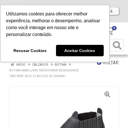
Baixe já nosso APP
Utilizamos cookies para oferecer melhor
experiência, melhorar o desempenho, analisar
como você interage em nosso site e
0
personalizar conteúdo.
Recusar Cookies
Aceitar Cookies
VOLTAR
INÍCIO
CALCADOS
BOTINA
BOTINA MARLUVAS MICROFIBRA BIDENSIDADE
70B19EBP BICO PLASTICO 35 CA35841