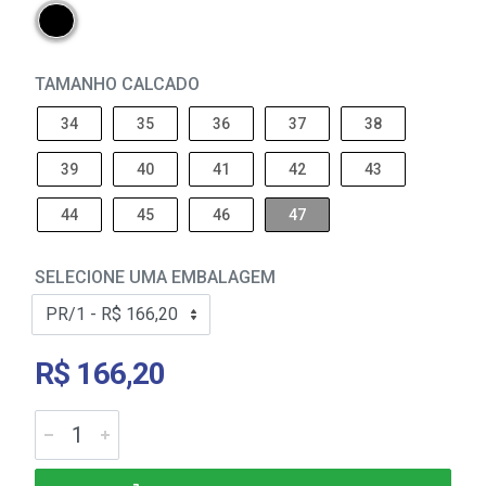
TAMANHO CALCADO
34
35
36
37
38
39
40
41
42
43
44
45
46
47
SELECIONE UMA EMBALAGEM
R$ 166,20