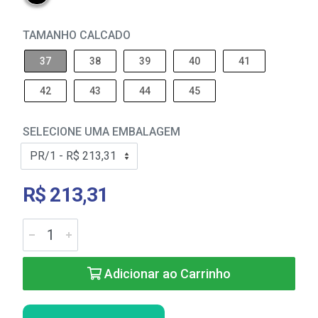
TAMANHO CALCADO
37
38
39
40
41
42
43
44
45
SELECIONE UMA EMBALAGEM
R$ 213,31
Adicionar ao Carrinho