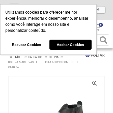
Baixe já nosso APP
Utilizamos cookies para oferecer melhor
experiência, melhorar o desempenho, analisar
como você interage em nosso site e
0
personalizar conteúdo.
Recusar Cookies
Aceitar Cookies
VOLTAR
INÍCIO
CALCADOS
BOTINA
BOTINA MARLUVAS ELETRICISTA 60B19C COMPOSITE
CA40952