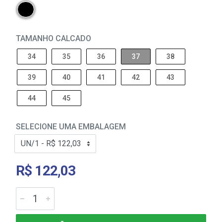
TAMANHO CALCADO
34
35
36
37
38
39
40
41
42
43
44
45
SELECIONE UMA EMBALAGEM
R$ 122,03