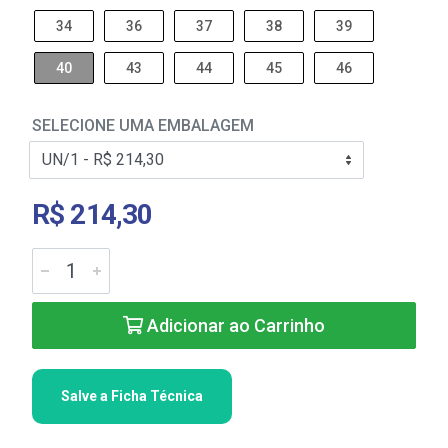
34
36
37
38
39
40
43
44
45
46
SELECIONE UMA EMBALAGEM
R$ 214,30
Adicionar ao Carrinho
Salve a Ficha Técnica