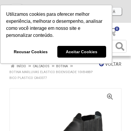
Baixe já nosso APP
Utilizamos cookies para oferecer melhor
experiência, melhorar o desempenho, analisar
como você interage em nosso site e
0
personalizar conteúdo.
Recusar Cookies
Aceitar Cookies
VOLTAR
INÍCIO
CALCADOS
BOTINA
BOTINA MARLUVAS ELASTICO BIDENSIDADE 10VB48BP
BICO PLASTICO CA43377