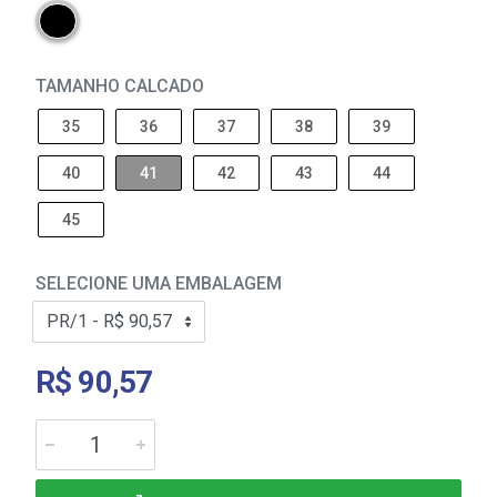
TAMANHO CALCADO
35
36
37
38
39
40
41
42
43
44
45
SELECIONE UMA EMBALAGEM
R$ 90,57