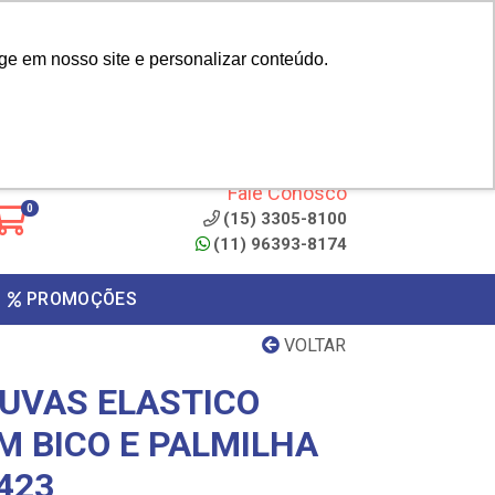
|
cliente? - Cadastrar
Área do Representante
ge em nosso site e personalizar conteúdo.
 de
Clique aqui para copiar o
código
ONTO
Fale Conosco
0
(15) 3305-8100
(11) 96393-8174
PROMOÇÕES
VOLTAR
UVAS ELASTICO
M BICO E PALMILHA
423