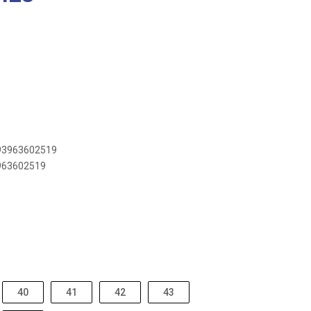
893963602519
3963602519
40
41
42
43