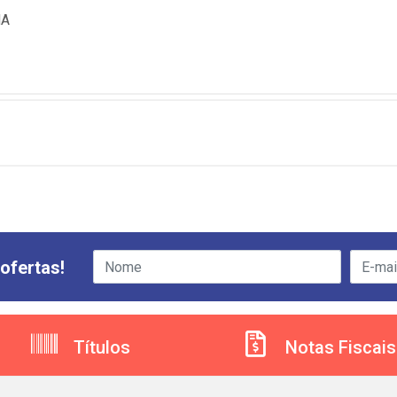
NA
ofertas!
Títulos
Notas Fiscais