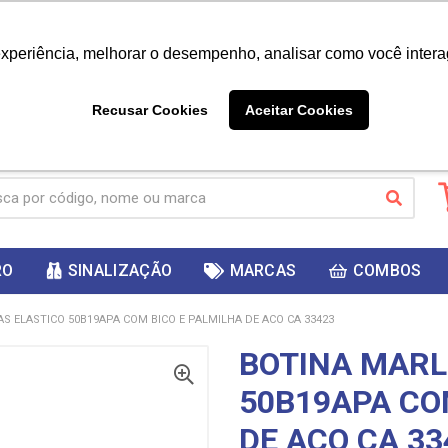
|
Já é cliente? - Entrar
Não é 
experiência, melhorar o desempenho, analisar como você intera
10%
PRIMEIRACOMPRA
 cupom
para
DESC
ganhar
Recusar Cookies
Aceitar Cookies
RO
SINALIZAÇÃO
MARCAS
COMBOS
S ELASTICO 50B19APA COM BICO E PALMILHA DE ACO CA 33423
BOTINA MARL
50B19APA CO
DE ACO CA 33