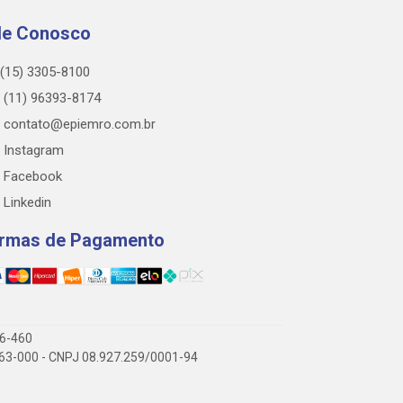
le Conosco
(15) 3305-8100
(11) 96393-8174
contato@epiemro.com.br
Instagram
Facebook
Linkedin
rmas de Pagamento
76-460
3.063-000 - CNPJ 08.927.259/0001-94