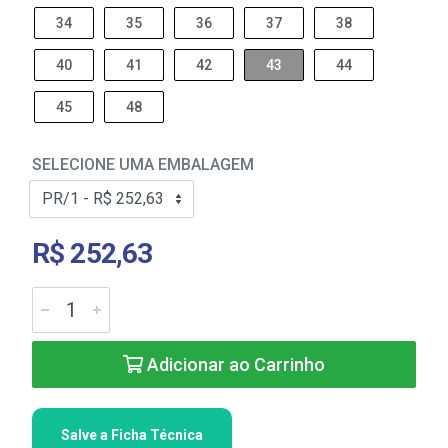
34
35
36
37
38
40
41
42
43
44
45
48
SELECIONE UMA EMBALAGEM
R$ 252,63
Adicionar ao Carrinho
Salve a Ficha Técnica