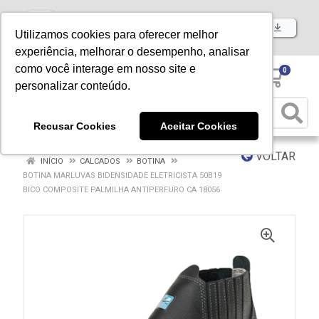
Baixe já nosso APP
Utilizamos cookies para oferecer melhor
experiência, melhorar o desempenho, analisar
como você interage em nosso site e
0
personalizar conteúdo.
Recusar Cookies
Aceitar Cookies
VOLTAR
INÍCIO
CALCADOS
BOTINA
BOTINA MARLUVAS BIDENSIDADE ELETRICISTA 50B19
BICO COMPOSITE PALMILHA ANTIPERFURO CA 18056