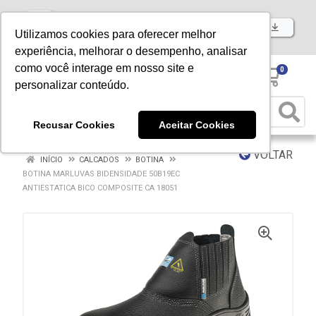
Baixe já nosso APP
Utilizamos cookies para oferecer melhor
experiência, melhorar o desempenho, analisar
como você interage em nosso site e
0
personalizar conteúdo.
Recusar Cookies
Aceitar Cookies
VOLTAR
INÍCIO
CALCADOS
BOTINA
BOTINA MARLUVAS BIDENSIDADE 50B19EC
ANTIESTATICA BICO COMPOSITE CA 18051