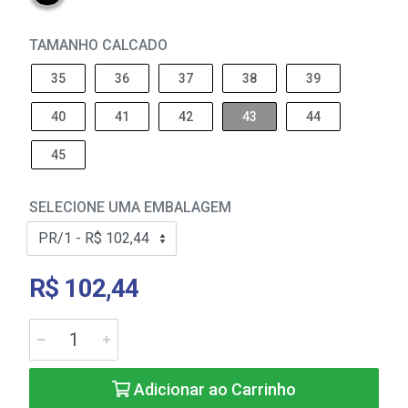
TAMANHO CALCADO
35
36
37
38
39
40
41
42
43
44
45
SELECIONE UMA EMBALAGEM
R$ 102,44
Adicionar ao Carrinho