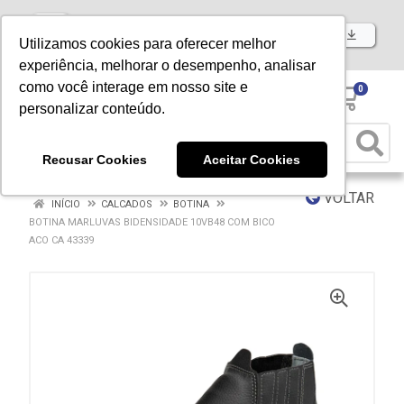
Baixe já nosso APP
Utilizamos cookies para oferecer melhor
experiência, melhorar o desempenho, analisar
como você interage em nosso site e
0
personalizar conteúdo.
Recusar Cookies
Aceitar Cookies
VOLTAR
INÍCIO
CALCADOS
BOTINA
BOTINA MARLUVAS BIDENSIDADE 10VB48 COM BICO
ACO CA 43339