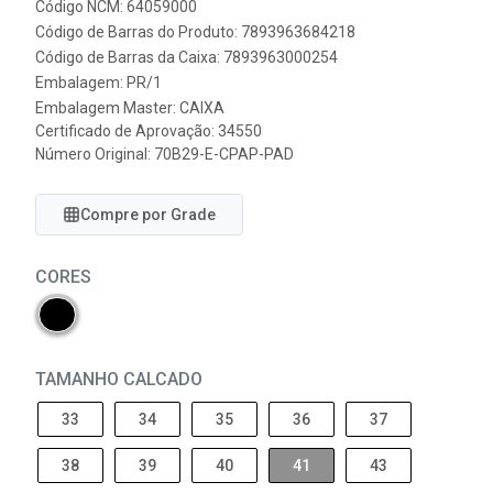
Código NCM: 64059000
Código de Barras do Produto: 7893963684218
Código de Barras da Caixa: 7893963000254
Embalagem: PR/1
Embalagem Master: CAIXA
Certificado de Aprovação:
34550
Número Original: 70B29-E-CPAP-PAD
Compre por Grade
CORES
TAMANHO CALCADO
33
34
35
36
37
38
39
40
41
43