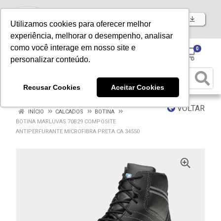
Baixe já nosso APP
Utilizamos cookies para oferecer melhor
experiência, melhorar o desempenho, analisar
como você interage em nosso site e
0
personalizar conteúdo.
Recusar Cookies
Aceitar Cookies
VOLTAR
INÍCIO
CALCADOS
BOTINA
BOTINA MARLUVAS 70B29 COMPOSITE
ANTIPERFURANTE MICROFIBRA PRETA CA 34550