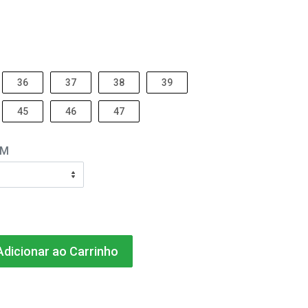
36
37
38
39
45
46
47
EM
dicionar ao Carrinho