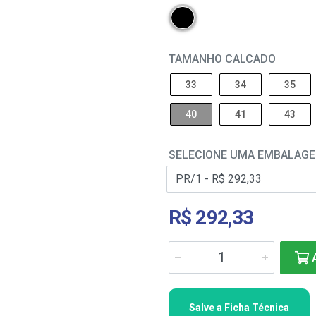
TAMANHO CALCADO
33
34
35
40
41
43
SELECIONE UMA EMBALAG
R$ 292,33
A
Salve a Ficha Técnica