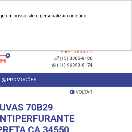
|
cliente? - Cadastrar
Área do Representante
ge em nosso site e personalizar conteúdo.
 de
Clique aqui para copiar o
código
ONTO
Fale Conosco
0
(15) 3305-8100
(11) 96393-8174
PROMOÇÕES
VOLTAR
UVAS 70B29
ANTIPERFURANTE
PRETA CA 34550