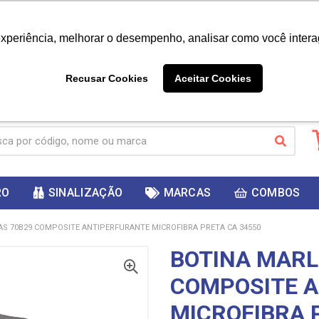
|
Já é cliente? - Entrar
Não é 
experiência, melhorar o desempenho, analisar como você intera
10%
PRIMEIRACOMPRA
 cupom
para
DESC
ganhar
Recusar Cookies
Aceitar Cookies
RO
SINALIZAÇÃO
MARCAS
COMBOS
S 70B29 COMPOSITE ANTIPERFURANTE MICROFIBRA PRETA CA 34550
BOTINA MARL
COMPOSITE 
MICROFIBRA 