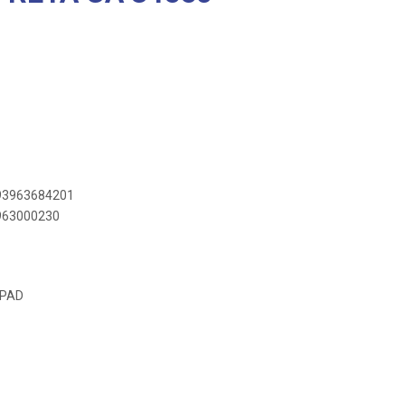
893963684201
3963000230
-PAD