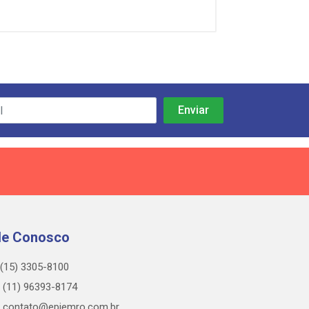
le Conosco
(15) 3305-8100
(11) 96393-8174
contato@epiemro.com.br