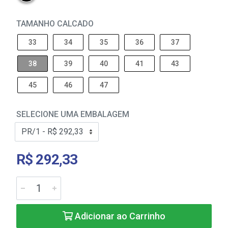
TAMANHO CALCADO
33
34
35
36
37
38
39
40
41
43
45
46
47
SELECIONE UMA EMBALAGEM
R$ 292,33
Adicionar ao Carrinho