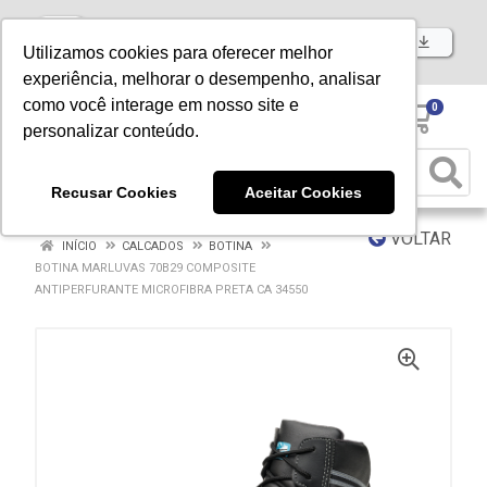
Baixe já nosso APP
Utilizamos cookies para oferecer melhor
experiência, melhorar o desempenho, analisar
como você interage em nosso site e
0
personalizar conteúdo.
Recusar Cookies
Aceitar Cookies
VOLTAR
INÍCIO
CALCADOS
BOTINA
BOTINA MARLUVAS 70B29 COMPOSITE
ANTIPERFURANTE MICROFIBRA PRETA CA 34550