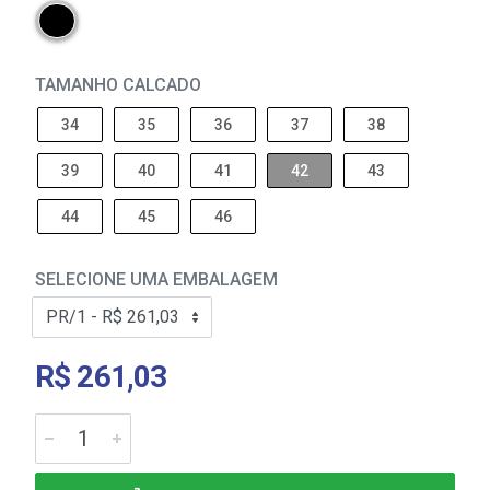
TAMANHO CALCADO
34
35
36
37
38
39
40
41
42
43
44
45
46
SELECIONE UMA EMBALAGEM
R$ 261,03