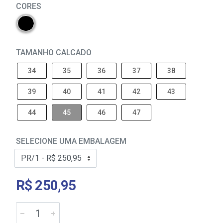
CORES
TAMANHO CALCADO
34
35
36
37
38
39
40
41
42
43
44
45
46
47
SELECIONE UMA EMBALAGEM
R$ 250,95