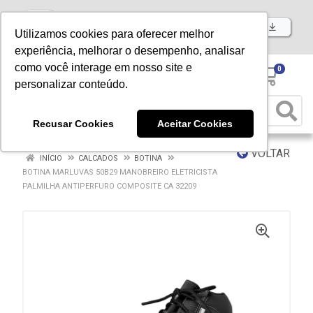
Baixe já nosso APP
Utilizamos cookies para oferecer melhor
experiência, melhorar o desempenho, analisar
como você interage em nosso site e
0
personalizar conteúdo.
Recusar Cookies
Aceitar Cookies
VOLTAR
INÍCIO
CALCADOS
BOTINA
BOTINA MARLUVAS 50B29 MANOBREIRO ELETRICISTA
PALMILHA ANTIPERFURO COMPOSITE CA 32209