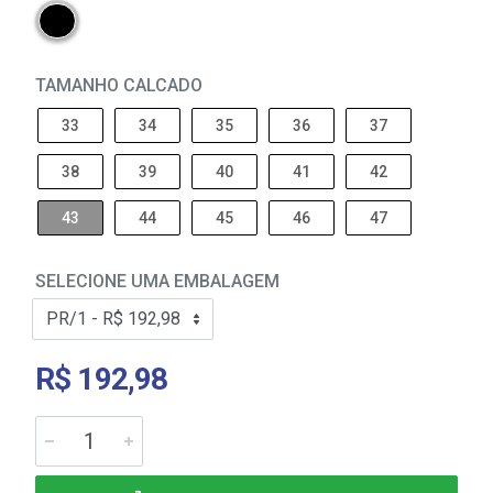
TAMANHO CALCADO
33
34
35
36
37
38
39
40
41
42
43
44
45
46
47
SELECIONE UMA EMBALAGEM
R$ 192,98