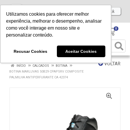
Baixe já nosso APP
Utilizamos cookies para oferecer melhor
experiência, melhorar o desempenho, analisar
como você interage em nosso site e
0
personalizar conteúdo.
Recusar Cookies
Aceitar Cookies
VOLTAR
INÍCIO
CALCADOS
BOTINA
BOTINA MARLUVAS 50B29 CPAPSRV COMPOSITE
PALMILHA ANTIPERFURANTE CA 42374