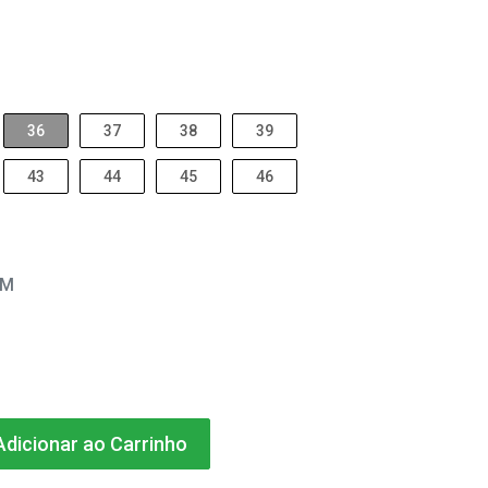
36
37
38
39
43
44
45
46
EM
dicionar ao Carrinho