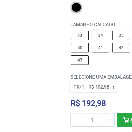
TAMANHO CALCADO
33
34
35
40
41
42
47
SELECIONE UMA EMBALAG
R$ 192,98
A