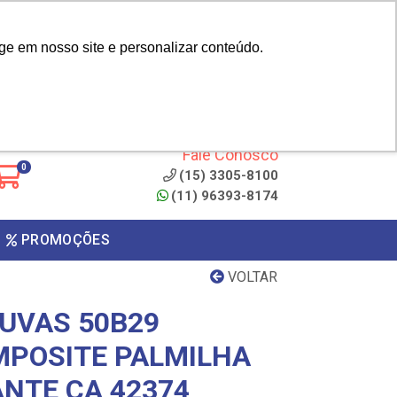
|
cliente? - Cadastrar
Área do Representante
ge em nosso site e personalizar conteúdo.
 de
Clique aqui para copiar o
código
ONTO
Fale Conosco
0
(15) 3305-8100
(11) 96393-8174
PROMOÇÕES
VOLTAR
UVAS 50B29
POSITE PALMILHA
NTE CA 42374