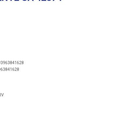
893963841628
3963841628
RV