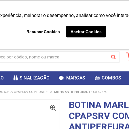
|
Já é cliente? - Entrar
Não é 
experiência, melhorar o desempenho, analisar como você intera
10%
PRIMEIRACOMPRA
 cupom
para
DESC
ganhar
Recusar Cookies
Aceitar Cookies
RO
SINALIZAÇÃO
MARCAS
COMBOS
S 50B29 CPAPSRV COMPOSITE PALMILHA ANTIPERFURANTE CA 42374
BOTINA MARL
CPAPSRV COM
ANTIPERFURA