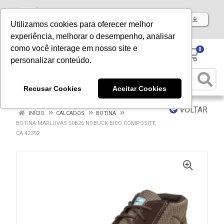
Baixe já nosso APP
Utilizamos cookies para oferecer melhor
experiência, melhorar o desempenho, analisar
como você interage em nosso site e
0
personalizar conteúdo.
Recusar Cookies
Aceitar Cookies
VOLTAR
INÍCIO
CALCADOS
BOTINA
BOTINA MARLUVAS 50B26 NOBUCK BICO COMPOSITE
CA 42392