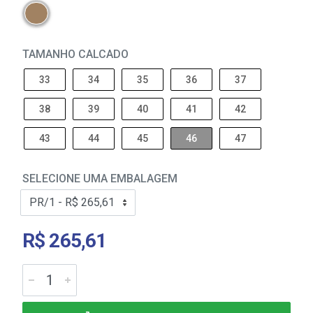
TAMANHO CALCADO
33
34
35
36
37
38
39
40
41
42
43
44
45
46
47
SELECIONE UMA EMBALAGEM
R$ 265,61