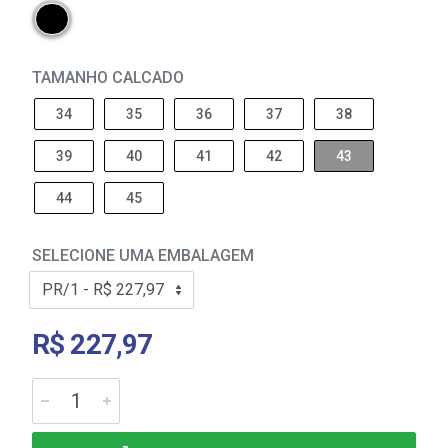
TAMANHO CALCADO
34
35
36
37
38
39
40
41
42
43
44
45
SELECIONE UMA EMBALAGEM
R$ 227,97