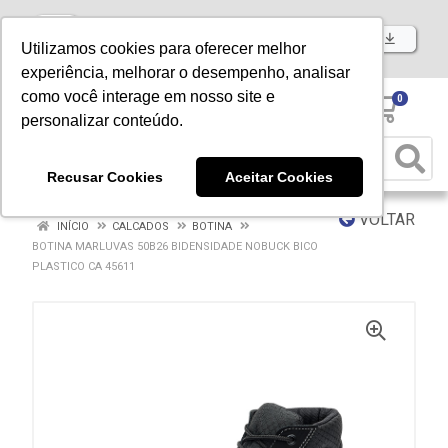
Baixe já nosso APP
Utilizamos cookies para oferecer melhor
experiência, melhorar o desempenho, analisar
como você interage em nosso site e
0
personalizar conteúdo.
Recusar Cookies
Aceitar Cookies
VOLTAR
INÍCIO
CALCADOS
BOTINA
BOTINA MARLUVAS 50B26 BIDENSIDADE NOBUCK BICO
PLASTICO CA 45611