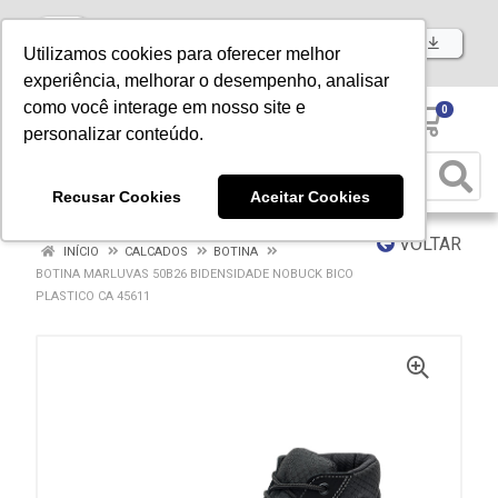
Baixe já nosso APP
Utilizamos cookies para oferecer melhor
experiência, melhorar o desempenho, analisar
como você interage em nosso site e
0
personalizar conteúdo.
Recusar Cookies
Aceitar Cookies
VOLTAR
INÍCIO
CALCADOS
BOTINA
BOTINA MARLUVAS 50B26 BIDENSIDADE NOBUCK BICO
PLASTICO CA 45611