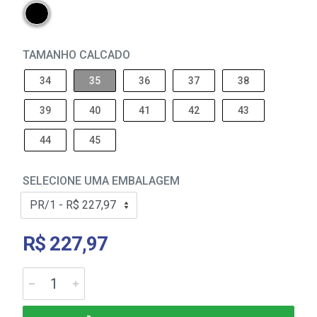
TAMANHO CALCADO
34
35
36
37
38
39
40
41
42
43
44
45
SELECIONE UMA EMBALAGEM
R$ 227,97