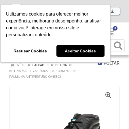
Baixe já nosso APP
Utilizamos cookies para oferecer melhor
experiência, melhorar o desempenho, analisar
como você interage em nosso site e
0
personalizar conteúdo.
Recusar Cookies
Aceitar Cookies
VOLTAR
INÍCIO
CALCADOS
BOTINA
BOTINA MARLUVAS 50B22CPAP COMPOSITE
PALMILHA ANTIPERFURO CA45803