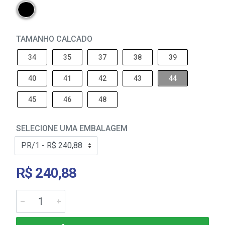
TAMANHO CALCADO
34
35
37
38
39
40
41
42
43
44
45
46
48
SELECIONE UMA EMBALAGEM
R$ 240,88