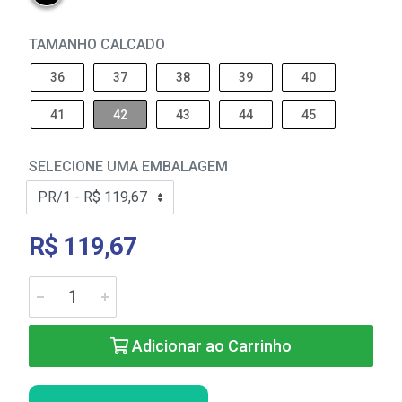
TAMANHO CALCADO
36
37
38
39
40
41
42
43
44
45
SELECIONE UMA EMBALAGEM
R$ 119,67
Adicionar ao Carrinho