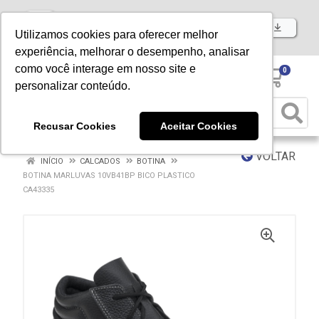
Baixe já nosso APP
Utilizamos cookies para oferecer melhor
experiência, melhorar o desempenho, analisar
como você interage em nosso site e
0
personalizar conteúdo.
Recusar Cookies
Aceitar Cookies
VOLTAR
INÍCIO
CALCADOS
BOTINA
BOTINA MARLUVAS 10VB41BP BICO PLASTICO
CA43335