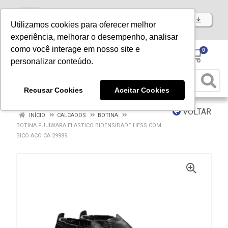
Baixe já nosso APP
Utilizamos cookies para oferecer melhor
experiência, melhorar o desempenho, analisar
como você interage em nosso site e
0
personalizar conteúdo.
Recusar Cookies
Aceitar Cookies
VOLTAR
INÍCIO
CALCADOS
BOTINA
BOTINA FUJIWARA ELASTICO BIDENSIDADE HESS COM
BICO ACO CA 29989