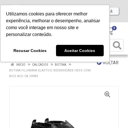
Baixe já nosso APP
Utilizamos cookies para oferecer melhor
experiência, melhorar o desempenho, analisar
como você interage em nosso site e
0
personalizar conteúdo.
Recusar Cookies
Aceitar Cookies
VOLTAR
INÍCIO
CALCADOS
BOTINA
BOTINA FUJIWARA ELASTICO BIDENSIDADE HESS COM
BICO ACO CA 29989