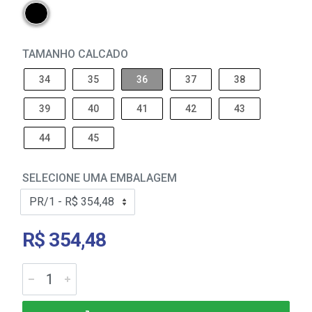
TAMANHO CALCADO
34
35
36
37
38
39
40
41
42
43
44
45
SELECIONE UMA EMBALAGEM
R$ 354,48