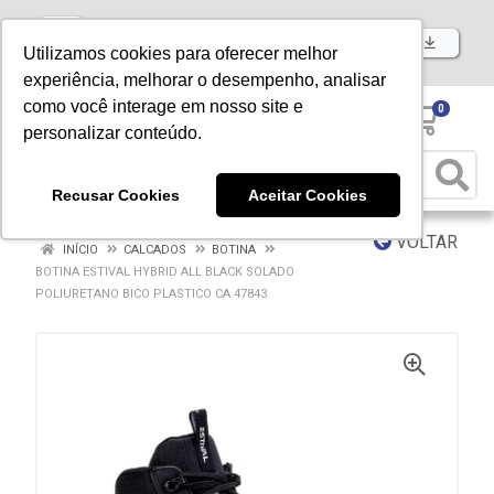
Baixe já nosso APP
Utilizamos cookies para oferecer melhor
experiência, melhorar o desempenho, analisar
como você interage em nosso site e
0
personalizar conteúdo.
Recusar Cookies
Aceitar Cookies
VOLTAR
INÍCIO
CALCADOS
BOTINA
BOTINA ESTIVAL HYBRID ALL BLACK SOLADO
POLIURETANO BICO PLASTICO CA 47843