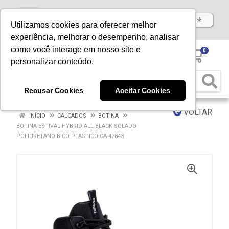
Baixe já nosso APP
Utilizamos cookies para oferecer melhor
experiência, melhorar o desempenho, analisar
como você interage em nosso site e
0
personalizar conteúdo.
Recusar Cookies
Aceitar Cookies
VOLTAR
INÍCIO
CALCADOS
BOTINA
BOTINA ESTIVAL HYBRID ALL BLACK SOLADO
POLIURETANO BICO PLASTICO CA 47843