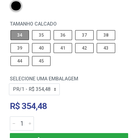
TAMANHO CALCADO
34
35
36
37
38
39
40
41
42
43
44
45
SELECIONE UMA EMBALAGEM
R$ 354,48