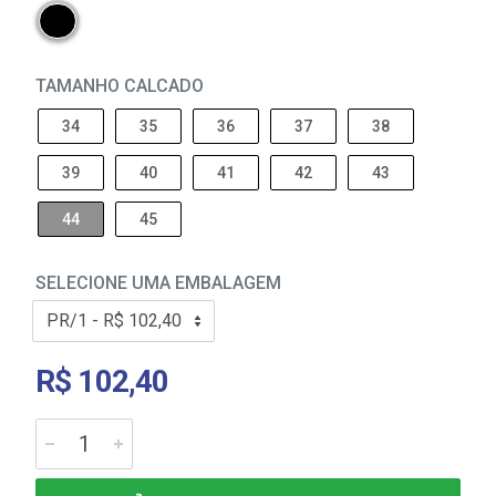
TAMANHO CALCADO
34
35
36
37
38
39
40
41
42
43
44
45
SELECIONE UMA EMBALAGEM
R$ 102,40