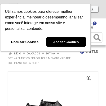
Baixe já nosso APP
Utilizamos cookies para oferecer melhor
experiência, melhorar o desempenho, analisar
como você interage em nosso site e
0
personalizar conteúdo.
Recusar Cookies
Aceitar Cookies
VOLTAR
INÍCIO
CALCADOS
BOTINA
BOTINA ELASTICO BRACOL BELS MONODENSIDADE
BICO PLASTICO CA 26467